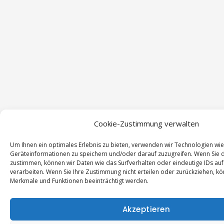
Cookie-Zustimmung verwalten
Um Ihnen ein optimales Erlebnis zu bieten, verwenden wir Technologien wi
Geräteinformationen zu speichern und/oder darauf zuzugreifen. Wenn Sie 
zustimmen, können wir Daten wie das Surfverhalten oder eindeutige IDs auf
verarbeiten. Wenn Sie Ihre Zustimmung nicht erteilen oder zurückziehen, 
Merkmale und Funktionen beeinträchtigt werden.
Wir verwenden Cookies.
Um Inhalte und Anzeigen zu personalisieren, Funktionen für soz
anbieten zu können und die Zugriffe auf unsere Website zu anal
Akzeptieren
Außerdem geben wir Informationen zu Ihrer Verwendung unser
unsere Partner für soziale Medien, Werbung und Analysen weit