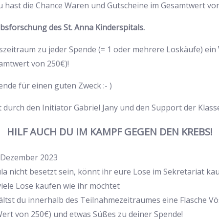
 hast die Chance Waren und Gutscheine im Gesamtwert vo
bsforschung des St. Anna Kinderspitals.
nszeitraum zu jeder Spende (= 1 oder mehrere Loskäufe) ein
amtwert von 250€)!
nde für einen guten Zweck :- )
durch den Initiator Gabriel Jany und den Support der Klass
HILF AUCH DU IM KAMPF GEGEN DEN KREBS!
. Dezember 2023
la nicht besetzt sein, könnt ihr eure Lose im Sekretariat ka
viele Lose kaufen wie ihr möchtet
ltst du innerhalb des Teilnahmezeitraumes eine Flasche Vös
Wert von 250€) und etwas Süßes zu deiner Spende!