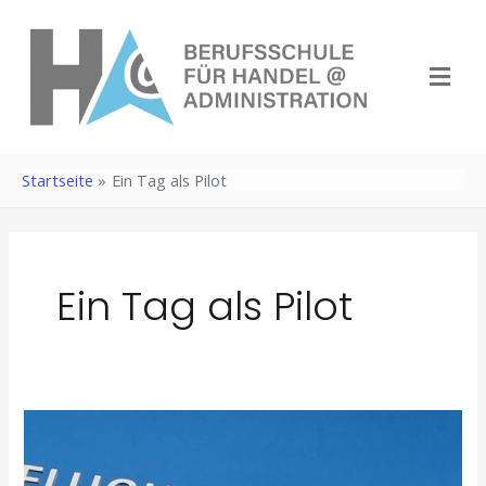
Zum
Inhalt
Menü
springen
Startseite
Ein Tag als Pilot
Ein Tag als Pilot
Abgehoben!
Diese
Flughafen-