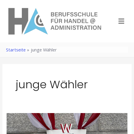
Zum
Inhalt
Menü
springen
Startseite
junge Wähler
junge Wähler
Politik
zum
Anfassen