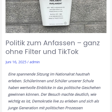
–
ganz
ohne
Filter
und
TikTok
Politik zum Anfassen – ganz
ohne Filter und TikTok
Juni 16, 2025
/
admin
Eine spannende Sitzung im Nationalrat hautnah
erleben. Schülerinnen und Schüler unserer Schule
haben wertvolle Einblicke in das politische Geschehen
gewinnen können.
Der Besuch machte deutlich, wie
wichtig es ist, Demokratie live zu erleben und sich als
junge Generation mit politischen Prozessen