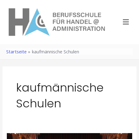
Zum
Inhalt
Menü
springen
Startseite
kaufmännische Schulen
kaufmännische
Schulen
Eine