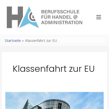
Zum
Inhalt
Menü
springen
Startseite
Klassenfahrt zur EU
Klassenfahrt zur EU
Und
was
bitte