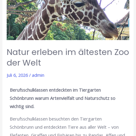
ältesten
Zoo
der
Welt
Natur erleben im ältesten Zoo
der Welt
Juli 6, 2026
/
admin
Berufsschulklassen entdeckten im Tiergarten
Schönbrunn warum Artenvielfalt und Naturschutz so
wichtig sind.
Berufsschulklassen besuchten den Tiergarten
Schönbrunn und entdeckten Tiere aus aller Welt – von
Elefanten, Giraffen und Eisbären bis zu Pandas, Affen und