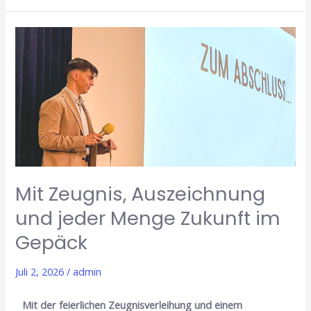
Mit
Zeugnis,
Auszeichnung
und
jeder
Menge
Zukunft
im
Gepäck
Mit Zeugnis, Auszeichnung
und jeder Menge Zukunft im
Gepäck
Juli 2, 2026
/
admin
Mit der feierlichen Zeugnisverleihung und einem