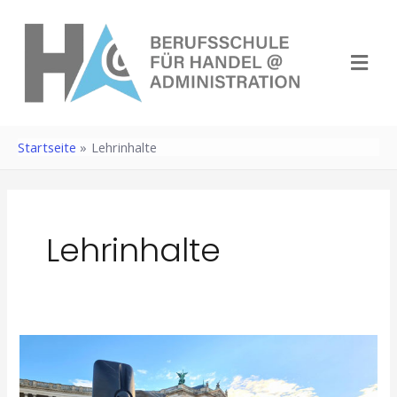
Zum
Inhalt
Menü
springen
Startseite
Lehrinhalte
Lehrinhalte
Mission
Lehre