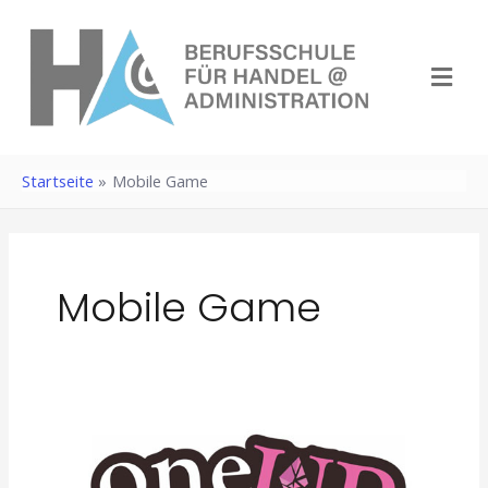
Zum
Inhalt
Menü
springen
Startseite
Mobile Game
Mobile Game
Spielend
zum
Wissen: