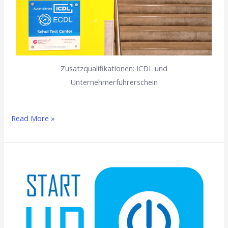
Zusatzqualifikationen: ICDL und
Unternehmerführerschein
Read More »
Von
der
Idee
zur
Praxis: