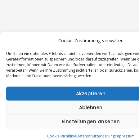
Cookie-Zustimmung verwalten
Um Ihnen ein optimales Erlebnis zu bieten, verwenden wir Technologien wi
Geräteinformationen zu speichern und/oder darauf zuzugreifen. Wenn Sie 
zustimmen, können wir Daten wie das Surfverhalten oder eindeutige IDs auf
verarbeiten. Wenn Sie Ihre Zustimmung nicht erteilen oder zurückziehen, 
Merkmale und Funktionen beeinträchtigt werden.
Wir verwenden Cookies.
Um Inhalte und Anzeigen zu personalisieren, Funktionen für soz
anbieten zu können und die Zugriffe auf unsere Website zu anal
Akzeptieren
Außerdem geben wir Informationen zu Ihrer Verwendung unser
unsere Partner für soziale Medien, Werbung und Analysen weit
Partner führen diese Informationen möglicherweise mit weiter
Ablehnen
zusammen, die Sie ihnen bereitgestellt haben oder die sie im R
Nutzung der Dienste gesammelt haben.
Einstellungen ansehen
Cookie Settings
Alle akzeptieren
Cookie-Richtlinie
Datenschutzerklärung
Impressum